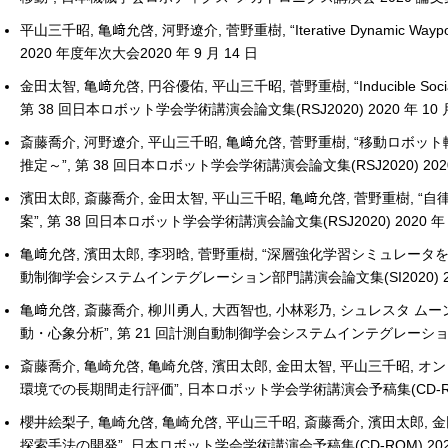
平山三千昭, 亀﨑允啓, 河野遼介, 菅野重樹, “Iterative Dynamic
2020 年度年次大会2020 年 9 月 14 日
金田太智, 亀﨑允啓, 円谷優佑, 平山三千昭, 菅野重樹, “Inducible
第 38 回日本ロボット学会学術講演会論文集(RSJ2020) 2020 年 10 月
斎藤喬介, 河野遼介, 平山三千昭, 亀﨑允啓, 菅野重樹, “移動
推定～”, 第 38 回日本ロボット学会学術講演会論文集(RSJ2020) 2020 
濱田太郎, 斎藤喬介, 金田太智, 平山三千昭, 亀﨑允啓, 菅野重
案”, 第 38 回日本ロボット学会学術講演会論文集(RSJ2020) 2020 年 1
亀﨑允啓, 濱田太郎, 李羽晗, 菅野重樹, “深層強化学習シミュレー
動制御学会システムインテグレーション部門講演会論文集(SI2020) 2020
亀﨑允啓, 斎藤喬介, 柳川勇人, 大西智也, 小林彩乃, シュレスタ
動・心象分析”, 第 21 回計測自動制御学会システムインテグレーション部門講
斎藤喬介, 亀崎允啓, 亀崎允啓, 濱田太郎, 金田太智, 平山三千昭,
環境での長期間走行評価”, 日本ロボット学会学術講演会予稿集(CD-ROM
櫻井絵梨子, 亀崎允啓, 亀崎允啓, 平山三千昭, 斎藤喬介, 濱田太
探索手法の開発”, 日本ロボット学会学術講演会予稿集(CD-ROM) 202