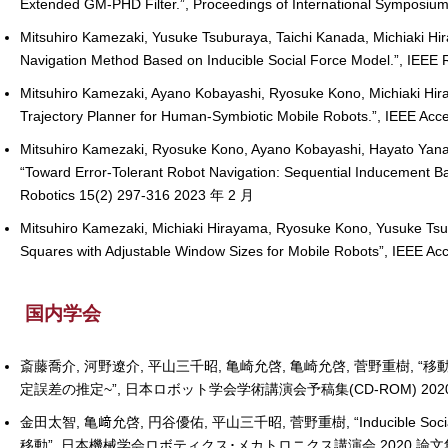
Extended GM-PHD Filter.”, Proceedings of International Symposi
Mitsuhiro Kamezaki, Yusuke Tsuburaya, Taichi Kanada, Michiaki Hi
Navigation Method Based on Inducible Social Force Model.”, IEEE
Mitsuhiro Kamezaki, Ayano Kobayashi, Ryosuke Kono, Michiaki Hir
Trajectory Planner for Human-Symbiotic Mobile Robots.”, IEEE A
Mitsuhiro Kamezaki, Ryosuke Kono, Ayano Kobayashi, Hayato Yan
“Toward Error-Tolerant Robot Navigation: Sequential Inducement Ba
Robotics 15(2) 297-316 2023 年 2 月
Mitsuhiro Kamezaki, Michiaki Hirayama, Ryosuke Kono, Yusuke Tsub
Squares with Adjustable Window Sizes for Mobile Robots”, IEEE A
国内学会
斎藤喬介, 河野遼介, 平山三千昭, 亀崎允啓, 亀崎允啓, 菅野重
定誤差の推定~”, 日本ロボット学会学術講演会予稿集(CD-ROM) 202
金田太智, 亀﨑允啓, 円谷優佑, 平山三千昭, 菅野重樹, “Inducibl
移動”, 日本機械学会ロボティクス･メカトロニクス講演会 2020 論文集(Robo