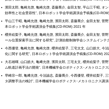
濱田太郎, 亀崎允啓, 亀崎允啓, 斎藤喬介, 金田太智, 平山三千昭,
効率性と社会受容性”, 日本ロボット学会学術講演会予稿集(CD-ROM) 
平山三千昭, 亀崎允啓, 亀崎允啓, 濱田太郎, 斎藤喬介, 金田太智,
本ロボット学会学術講演会予稿集(CD-ROM) 2021 年
櫻井絵梨子, 亀崎允啓, 亀崎允啓, 濱田太郎, 斎藤喬介, 金田太智
ール位置探索手法に関する研究”, 計測自動制御学会システムインテグレー
今西優登, 亀崎允啓, 亀崎允啓, 櫻井絵梨子, 三宅太文, 山口皓大, 今治諭志,
化に関する研究”, 日本ロボット学会学術講演会予稿集(CD-ROM) 202
大石雄暉, 山口皓大, 亀﨑允啓, 濱田太郎, 三宅太文, 櫻井絵梨子
ム軌道計画手法の開発”, 日本機械学会ロボティクス･メカトロニクス講演会 2
早崎宗一郎, 亀﨑允啓, 今治諭志, 斎藤喬介, 今西優登, 櫻井絵梨
タ調整手法の検討”, 日本機械学会ロボティクス･メカトロニクス講演会 202